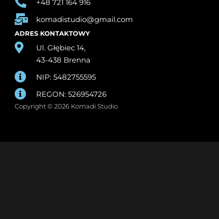
+48 721 164 916
komadistudio@gmail.com
ADRES KONTAKTOWY
Ul. Głębiec 14,
43-438 Brenna
NIP: 5482755595
REGON: 526954726
Copyright © 2026 Komadi Studio