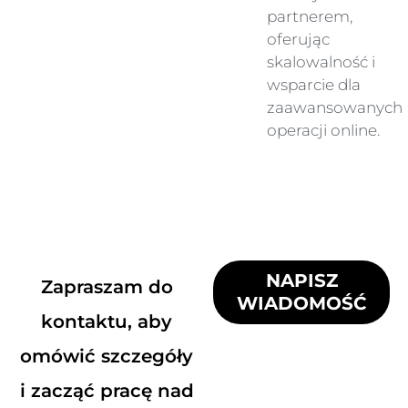
partnerem,
oferując
skalowalność i
wsparcie dla
zaawansowanych
operacji online.
NAPISZ
Zapraszam do
WIADOMOŚĆ
kontaktu, aby
omówić szczegóły
i zacząć pracę nad