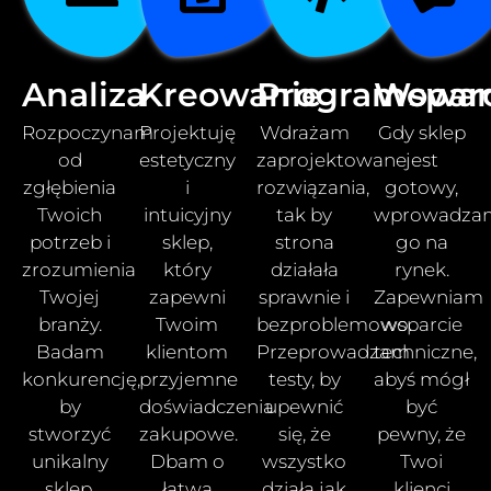
Analiza
Kreowanie
Programowan
Wspar
Rozpoczynam
Projektuję
Wdrażam
Gdy sklep
od
estetyczny
zaprojektowane
jest
zgłębienia
i
rozwiązania,
gotowy,
Twoich
intuicyjny
tak by
wprowadza
potrzeb i
sklep,
strona
go na
zrozumienia
który
działała
rynek.
Twojej
zapewni
sprawnie i
Zapewniam
branży.
Twoim
bezproblemowo.
wsparcie
Badam
klientom
Przeprowadzam
techniczne,
konkurencję,
przyjemne
testy, by
abyś mógł
by
doświadczenia
upewnić
być
stworzyć
zakupowe.
się, że
pewny, że
unikalny
Dbam o
wszystko
Twoi
sklep,
łatwą
działa jak
klienci