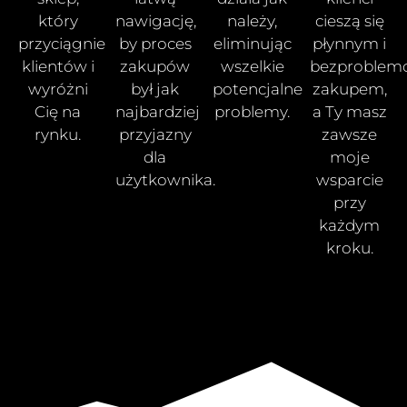
który
nawigację,
należy,
cieszą się
przyciągnie
by proces
eliminując
płynnym i
klientów i
zakupów
wszelkie
bezproble
wyróżni
był jak
potencjalne
zakupem,
Cię na
najbardziej
problemy.
a Ty masz
rynku.
przyjazny
zawsze
dla
moje
użytkownika.
wsparcie
przy
każdym
kroku.